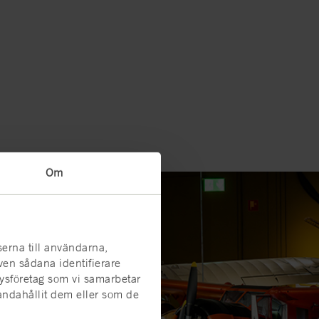
Om
serna till användarna,
även sådana identifierare
lysföretag som vi samarbetar
andahållit dem eller som de