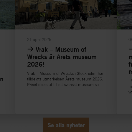
21 april 2026
0
Vrak – Museum of
Wrecks är Årets museum
m
2026!
f
m
Vrak – Museum of Wrecks i Stockholm, har
an
tilldelats utmärkelsen Årets museum 2026.
I 
Priset delas ut till ett svenskt museum som
mi
visat prov på nytänkande och
vä
samhällsförankrad verksamhet.
se
o
o
av
Se alla nyheter