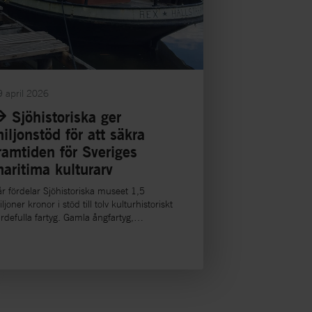
9 april 2026
Sjöhistoriska ger
iljonstöd för att säkra
ramtiden för Sveriges
aritima kulturarv
år fördelar Sjöhistoriska museet 1,5
ljoner kronor i stöd till tolv kulturhistoriskt
rdefulla fartyg. Gamla ångfartyg,
gelfartyg och klassiska bogserbåtar runt
m landet kan tack vare stödet restaureras
ch leva vidare.