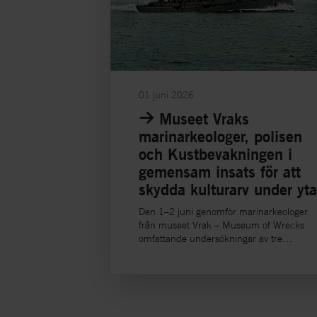
01 juni 2026
Museet Vraks
marinarkeologer, polisen
och Kustbevakningen i
gemensam insats för att
skydda kulturarv under yt
Den 1–2 juni genomför marinarkeologer
från museet Vrak – Museum of Wrecks
omfattande undersökningar av tre
kulturhistoriskt värdefulla vrak i
Ångermanälven och vid Ulvön i
Västernorrland. Arbetet sker på uppdrag 
Länsstyrelsen Västernorrland och
genomförs i nära samarbete med