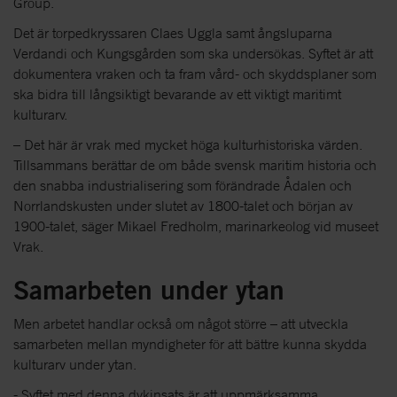
Group.
Det är torpedkryssaren Claes Uggla samt ångsluparna
Verdandi och Kungsgården som ska undersökas. Syftet är att
dokumentera vraken och ta fram vård- och skyddsplaner som
ska bidra till långsiktigt bevarande av ett viktigt maritimt
kulturarv.
– Det här är vrak med mycket höga kulturhistoriska värden.
Tillsammans berättar de om både svensk maritim historia och
den snabba industrialisering som förändrade Ådalen och
Norrlandskusten under slutet av 1800-talet och början av
1900-talet, säger Mikael Fredholm, marinarkeolog vid museet
Vrak.
Samarbeten under ytan
Men arbetet handlar också om något större – att utveckla
samarbeten mellan myndigheter för att bättre kunna skydda
kulturarv under ytan.
- Syftet med denna dykinsats är att uppmärksamma