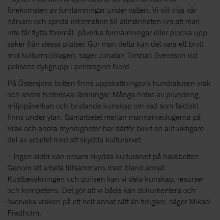
förekomsten av fornlämningar under vatten. Vi vill visa vår
närvaro och sprida information till allmänheten om att man
inte får flytta föremål, påverka fornlämningar eller plocka upp
saker från dessa platser. Gör man detta kan det vara ett brott
mot kulturmiljölagen, säger Jonatan Torshall Svensson vid
polisens dykgrupp i polisregion Nord.
På Östersjöns botten finns uppskattningsvis hundratusen vrak
och andra historiska lämningar. Många hotas av plundring,
miljöpåverkan och bristande kunskap om vad som faktiskt
finns under ytan. Samarbetet mellan marinarkeologerna på
Vrak och andra myndigheter har därför blivit en allt viktigare
del av arbetet med att skydda kulturarvet.
– Ingen aktör kan ensam skydda kulturarvet på havsbotten.
Genom att arbeta tillsammans med bland annat
Kustbevakningen och polisen kan vi dela kunskap, resurser
och kompetens. Det gör att vi både kan dokumentera och
övervaka vraken på ett helt annat sätt än tidigare, säger Mikael
Fredholm.