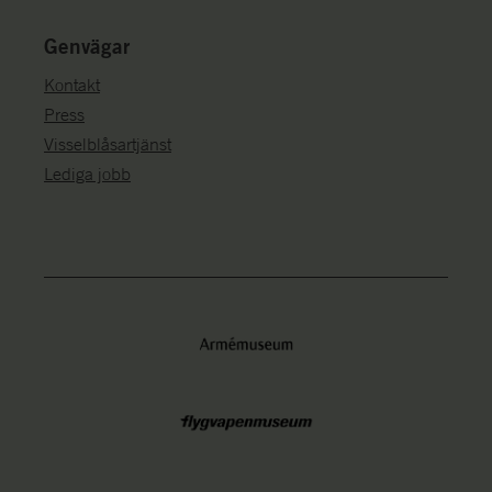
Genvägar
Kontakt
Press
Visselblåsartjänst
Lediga jobb