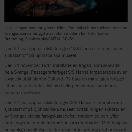
Utställningen berättar genom bilder, föremål och berättelser om en av
Sveriges största fartygskatastrofer i modern tid. Foto: Lovisa
Brämming, Sjöhistoriska/SMTM. CC-BY.
Den 22 maj öppnar utställningen "S/S Hansa – minnet av en
sjökatastrof" på Sjöhistoriska museet.
Den 24 november 1944 inträffade en tragedi som skakade
hela Sverige. Passagerarfartyget S/S Hansa torpederades av en
sovjetisk ubåt utanför Gotland. På bara en minut gick fartyget
till botten och endast två av de 86 personerna som fanns
ombord överlevde.
Den 22 maj öppnar utställningen S/S Hansa – minnet av en
sjökatastrof på Sjöhistoriska museet. Utställningen skildrar en
av Sveriges största fartygskatastrofer i modern tid och lyfter
fram tragedin och de människor som drabbades. Med hjälp av
personliga berättelser, bilder, röster från anhöriga och inlånade