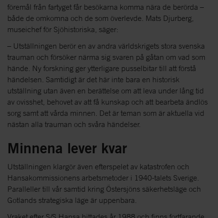
föremål från fartyget får besökarna komma nära de berörda –
både de omkomna och de som överlevde. Mats Djurberg,
museichef för Sjöhistoriska, säger:
– Utställningen berör en av andra världskrigets stora svenska
trauman och försöker närma sig svaren på gåtan om vad som
hände. Ny forskning ger ytterligare pusselbitar till att förstå
händelsen. Samtidigt är det här inte bara en historisk
utställning utan även en berättelse om att leva under lång tid
av ovisshet, behovet av att få kunskap och att bearbeta ändlös
sorg samt att vårda minnen. Det är teman som är aktuella vid
nästan alla trauman och svåra händelser.
Minnena lever kvar
Utställningen klargör även efterspelet av katastrofen och
Hansakommissionens arbetsmetoder i 1940-talets Sverige.
Paralleller till vår samtid kring Östersjöns säkerhetsläge och
Gotlands strategiska läge är uppenbara.
Vraket efter S/S Hansa hittades år 1988 och finns fortfarande