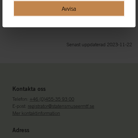
Ledar- och medarbetarskap
Avvisa
Förnyelse och innovation
Hållbar utveckling
Pressmeddelande
Senast uppdaterad 2023-11-22
Kontakta oss
Telefon:
+46 (0)455-35 93 00
E-post:
registrator@statensmuseermtf.se
Mer kontaktinformation
Adress