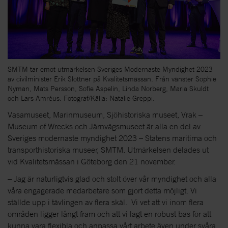
SMTM tar emot utmärkelsen Sveriges Modernaste Myndighet 2023
av civilminister Erik Slottner på Kvalitetsmässan. Från vänster Sophie
Nyman, Mats Persson, Sofie Aspelin, Linda Norberg, Maria Skuldt
och Lars Amréus. Fotograf/Källa: Natalie Greppi.
Vasamuseet, Marinmuseum, Sjöhistoriska museet, Vrak –
Museum of Wrecks och Järnvägsmuseet är alla en del av
Sveriges modernaste myndighet 2023 – Statens maritima och
transporthistoriska museer, SMTM. Utmärkelsen delades ut
vid Kvalitetsmässan i Göteborg den 21 november.
– Jag är naturligtvis glad och stolt över vår myndighet och alla
våra engagerade medarbetare som gjort detta möjligt. Vi
ställde upp i tävlingen av flera skäl. Vi vet att vi inom flera
områden ligger långt fram och att vi lagt en robust bas för att
kunna vara flexibla och anpassa vårt arbete även under svåra