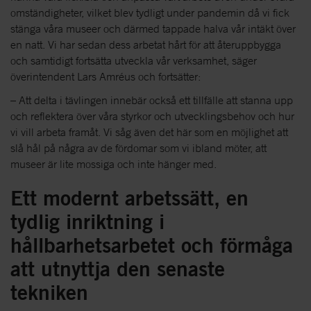
omständigheter, vilket blev tydligt under pandemin då vi fick
stänga våra museer och därmed tappade halva vår intäkt över
en natt. Vi har sedan dess arbetat hårt för att återuppbygga
och samtidigt fortsätta utveckla vår verksamhet, säger
överintendent Lars Amréus och fortsätter:
– Att delta i tävlingen innebär också ett tillfälle att stanna upp
och reflektera över våra styrkor och utvecklingsbehov och hur
vi vill arbeta framåt. Vi såg även det här som en möjlighet att
slå hål på några av de fördomar som vi ibland möter, att
museer är lite mossiga och inte hänger med.
Ett modernt arbetssätt, en
tydlig inriktning i
hållbarhetsarbetet och förmåga
att utnyttja den senaste
tekniken