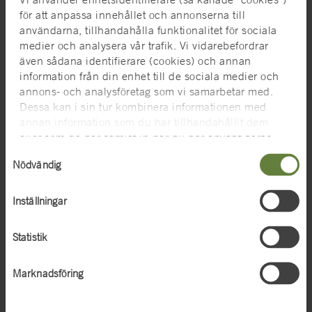
Ett par publikationer finns även i Vasamuseets butik, det finns
för att anpassa innehållet och annonserna till
då angett på publikationens sida.
användarna, tillhandahålla funktionalitet för sociala
medier och analysera vår trafik. Vi vidarebefordrar
Marinarkeologiska rapporter
även sådana identifierare (cookies) och annan
information från din enhet till de sociala medier och
Våra marinarkeologiska rapporter laddar du ner från Vrak –
annons- och analysföretag som vi samarbetar med.
Museum of Wrecks webbplats.
Dessa kan i sin tur kombinera informationen med
annan information som du har tillhandahållit dem
Marinarkeologiska rapporter (extern webbplats)
eller som de har samlat in när du har använt deras
tjänster. För mer information, se
cookies
.
Våra maritima publikationer
Samtyckesval
Nödvändig
I lager
100 ting ur samlingarna
Inställningar
Birkas skepp
Fripassagerare
Statistik
Furstens fartyg
Föremål på flykt
Marknadsföring
Gränslös sjöfart
Klart skepp! Svenska flottan i krig och fred under 500 år
K-märkta fartyg