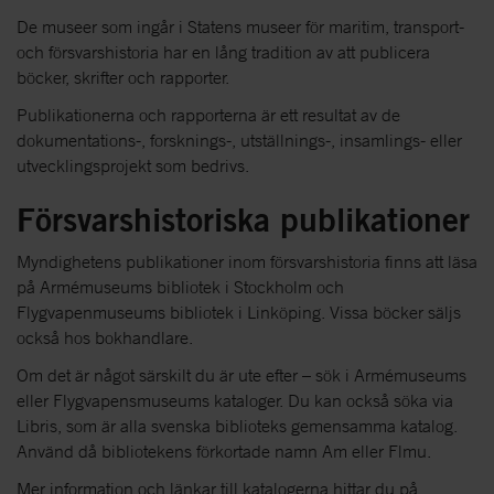
De museer som ingår i Statens museer för maritim, transport-
och försvarshistoria har en lång tradition av att publicera
böcker, skrifter och rapporter.
Publikationerna och rapporterna är ett resultat av de
dokumentations-, forsknings-, utställnings-, insamlings- eller
utvecklingsprojekt som bedrivs.
Försvarshistoriska publikationer
Myndighetens publikationer inom försvarshistoria finns att läsa
på Armémuseums bibliotek i Stockholm och
Flygvapenmuseums bibliotek i Linköping. Vissa böcker säljs
också hos bokhandlare.
Om det är något särskilt du är ute efter – sök i Armémuseums
eller Flygvapensmuseums kataloger. Du kan också söka via
Libris, som är alla svenska biblioteks gemensamma katalog.
Använd då bibliotekens förkortade namn Am eller Flmu.
Mer information och länkar till katalogerna hittar du på