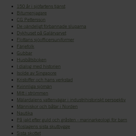
150 år i sjöfartens tjänst
Bitumenjagare
CG Pettersson
De oändeligt förbannade sluparna
Dykhuset på Galärvarvet
Flottans sjöofficersuniformer
Färjefolk
Gubbar
Husbåtsboken
I dialog med historien
Isolde av Singapore
Kristoffer och hans verkstad
Kvinnliga sjömän
Mitt i strömmen
Mälardalens vattenvägar i industrihistoriskt perspektiv
Människor och båtar i Norden
Nautika
På jakt efter guld och gråsten - marinarkeologi för barn
Roslagens sista skutbygge
Sista skottet