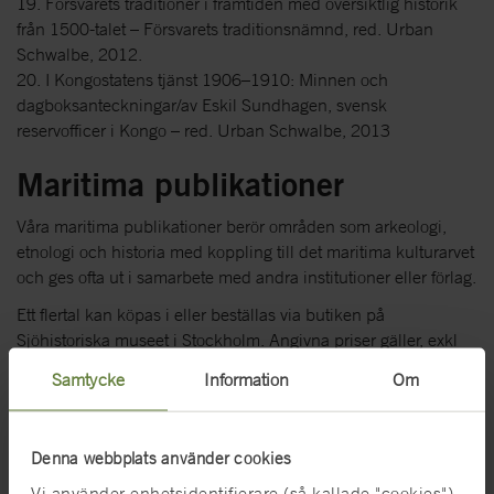
19. Försvarets traditioner i framtiden med översiktlig historik
från 1500-talet – Försvarets traditionsnämnd, red. Urban
Schwalbe, 2012.
20. I Kongostatens tjänst 1906–1910: Minnen och
dagboksanteckningar/av Eskil Sundhagen, svensk
reservofficer i Kongo – red. Urban Schwalbe, 2013
Maritima publikationer
Våra maritima publikationer berör områden som arkeologi,
etnologi och historia med koppling till det maritima kulturarvet
och ges ofta ut i samarbete med andra institutioner eller förlag.
Ett flertal kan köpas i eller beställas via butiken på
Sjöhistoriska museet i Stockholm. Angivna priser gäller, exkl
frakt.
Samtycke
Information
Om
Butiken på Sjöhistoriska museet (extern webbplats)
Privatpersoner kan göra beställningar via telefon, 08-519 549
Denna webbplats använder cookies
20.
Vi använder enhetsidentifierare (så kallade "cookies")