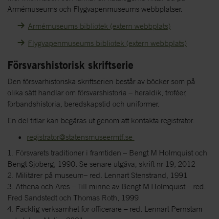
Armémuseums och Flygvapenmuseums webbplatser.
Armémuseums bibliotek (extern webbplats)
Flygvapenmuseums bibliotek (extern webbplats)
Försvarshistorisk skriftserie
Den försvarhistoriska skriftserien består av böcker som på
olika sätt handlar om försvarshistoria – heraldik, troféer,
förbandshistoria, beredskapstid och uniformer.
En del titlar kan begäras ut genom att kontakta registrator.
registrator@statensmuseermtf.se
1. Försvarets traditioner i framtiden – Bengt M Holmquist och
Bengt Sjöberg, 1990. Se senare utgåva, skrift nr 19, 2012
2. Militärer på museum– red. Lennart Stenstrand, 1991
3. Athena och Ares – Till minne av Bengt M Holmquist – red.
Fred Sandstedt och Thomas Roth, 1999
4. Facklig verksamhet för officerare – red. Lennart Pernstam