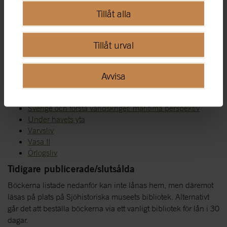
Lust & Nöje: essäer om livet i båt under 300 år
Tillåt alla
Marinmuseum
Marinmålarna: skeppet, havet och sjömannen i konsten
från Jacob Hägg till Lars Lerin
Tillåt urval
Oväntade fläckar på Vasa
Sjöfartsmiljöer
Stockholm örlogsstaden
Avvisa
Svensk kustsjöfart 1840-1940
Svensk sjöhistorisk bibliografi
Sverige och första världskriget: maritima perspektiv
Under havets yta
Varvsliv
Vasa II
Örlogsliv
Tidigare publicerade/slutsålda
Böckerna listade nedanför kan inte lånas hem, men däremot
läsas på plats på Sjöhistoriska museets bibliotek. Alternativt
går det att beställa böckerna via ett vanligt bibliotek för lån i 30
dagar.