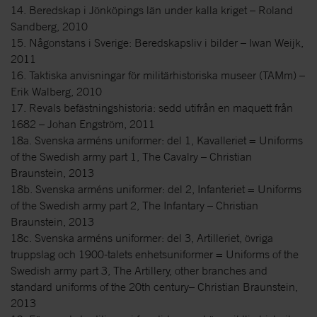
14. Beredskap i Jönköpings län under kalla kriget – Roland
Sandberg, 2010
15. Någonstans i Sverige: Beredskapsliv i bilder – Iwan Weijk,
2011
16. Taktiska anvisningar för militärhistoriska museer (TAMm) –
Erik Walberg, 2010
17. Revals befästningshistoria: sedd utifrån en maquett från
1682 – Johan Engström, 2011
18a. Svenska arméns uniformer: del 1, Kavalleriet = Uniforms
of the Swedish army part 1, The Cavalry – Christian
Braunstein, 2013
18b. Svenska arméns uniformer: del 2, Infanteriet = Uniforms
of the Swedish army part 2, The Infantary – Christian
Braunstein, 2013
18c. Svenska arméns uniformer: del 3, Artilleriet, övriga
truppslag och 1900-talets enhetsuniformer = Uniforms of the
Swedish army part 3, The Artillery, other branches and
standard uniforms of the 20th century– Christian Braunstein,
2013