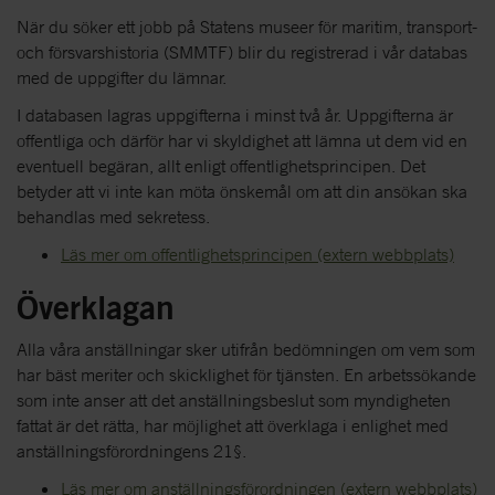
När du söker ett jobb på Statens museer för maritim, transport-
och försvarshistoria (SMMTF) blir du registrerad i vår databas
med de uppgifter du lämnar.
I databasen lagras uppgifterna i minst två år. Uppgifterna är
offentliga och därför har vi skyldighet att lämna ut dem vid en
eventuell begäran, allt enligt offentlighetsprincipen. Det
betyder att vi inte kan möta önskemål om att din ansökan ska
behandlas med sekretess.
Läs mer om offentlighetsprincipen (extern webbplats)
Överklagan
Alla våra anställningar sker utifrån bedömningen om vem som
har bäst meriter och skicklighet för tjänsten. En arbetssökande
som inte anser att det anställningsbeslut som myndigheten
fattat är det rätta, har möjlighet att överklaga i enlighet med
anställningsförordningens 21§.
Läs mer om anställningsförordningen (extern webbplats)