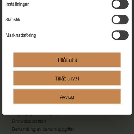
Inställningar
Telefon:
+46 (0)455-35 93 00
E-post:
registrator@statensmuseermtf.se
Mer kontaktinformation
Statistik
Adress
Marknadsföring
Box 48
371 21 Karlskrona
Tillåt alla
Box 27131
Tillåt urval
102 52 Stockholm
Webbplatsen
Avvisa
Webbkarta
Tillgänglighetsredogörelse
Om webbplatsen
Behandling av personuppgifter