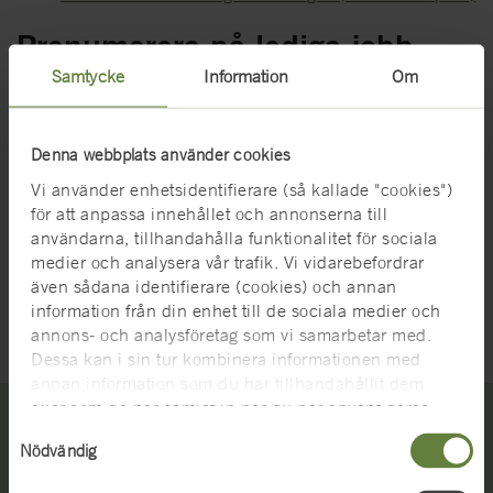
Prenumerera på lediga jobb
Samtycke
Information
Om
Är du intresserad av att jobba vid SMMTF har du möjlighet att
prenumerera på e-post-utskick av lediga jobb. Tyvärr har
SMMTF inte möjlighet att ta emot eller besvara spontana
Denna webbplats använder cookies
jobbansökningar och CV som kommer via e-post eller i
Vi använder enhetsidentifierare (så kallade "cookies")
pappersformat.
för att anpassa innehållet och annonserna till
användarna, tillhandahålla funktionalitet för sociala
medier och analysera vår trafik. Vi vidarebefordrar
även sådana identifierare (cookies) och annan
information från din enhet till de sociala medier och
Senast uppdaterad 2025-12-10
annons- och analysföretag som vi samarbetar med.
Dessa kan i sin tur kombinera informationen med
annan information som du har tillhandahållit dem
eller som de har samlat in när du har använt deras
tjänster. För mer information, se
cookies
.
Samtyckesval
Nödvändig
Kontakta oss