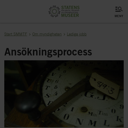
meny
Start SMMTF
Om myndigheten
Lediga jobb
Ansökningsprocess