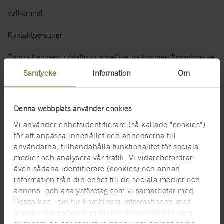
Välkomna!
Kontaktpersoner
Carina Karonen, utställningschef carina.karonen@maritima.se
0455-35 93 77
Samtycke
Information
Om
Helena Grännsjö, informationsansvarig
Helena.grannsjo@marinmuseum.se 0455-35 93 27
Denna webbplats använder cookies
Vi använder enhetsidentifierare (så kallade "cookies")
för att anpassa innehållet och annonserna till
användarna, tillhandahålla funktionalitet för sociala
medier och analysera vår trafik. Vi vidarebefordrar
även sådana identifierare (cookies) och annan
information från din enhet till de sociala medier och
annons- och analysföretag som vi samarbetar med.
Dessa kan i sin tur kombinera informationen med
annan information som du har tillhandahållit dem
eller som de har samlat in när du har använt deras