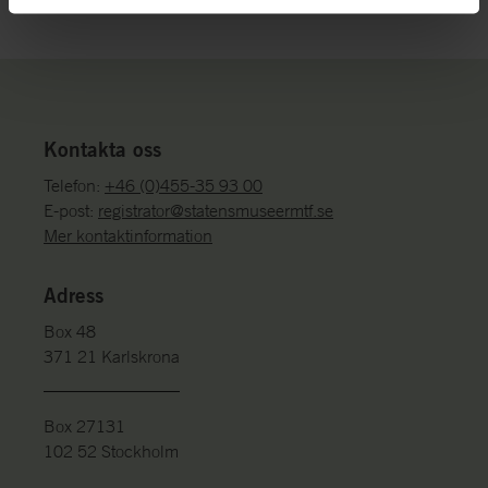
Kontakta oss
Telefon:
+46 (0)455-35 93 00
E-post:
registrator@statensmuseermtf.se
Mer kontaktinformation
Adress
Box 48
371 21 Karlskrona
Box 27131
102 52 Stockholm