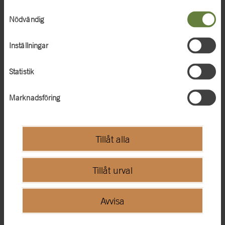
tjänster. För mer information, se
cookies
.
Samtyckesval
Nödvändig
Inställningar
Statistik
Marknadsföring
Tillåt alla
bild
Tillåt urval
Marina känslor av Bengt Saltö
Avvisa
Ladda ned högupplöst