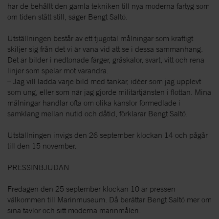
har de behållt den gamla tekniken till nya moderna fartyg som
om tiden stått still, säger Bengt Saltö.
Utställningen består av ett tjugotal målningar som kraftigt
skiljer sig från det vi är vana vid att se i dessa sammanhang.
Det är bilder i nedtonade färger, gråskalor, svart, vitt och rena
linjer som spelar mot varandra.
– Jag vill ladda varje bild med tankar, idéer som jag upplevt
som ung, eller som när jag gjorde militärtjänsten i flottan. Mina
målningar handlar ofta om olika känslor förmedlade i
samklang mellan nutid och dåtid, förklarar Bengt Saltö.
Utställningen invigs den 26 september klockan 14 och pågår
till den 15 november.
PRESSINBJUDAN
Fredagen den 25 september klockan 10 är pressen
välkommen till Marinmuseum. Då berättar Bengt Saltö mer om
sina tavlor och sitt moderna marinmåleri.