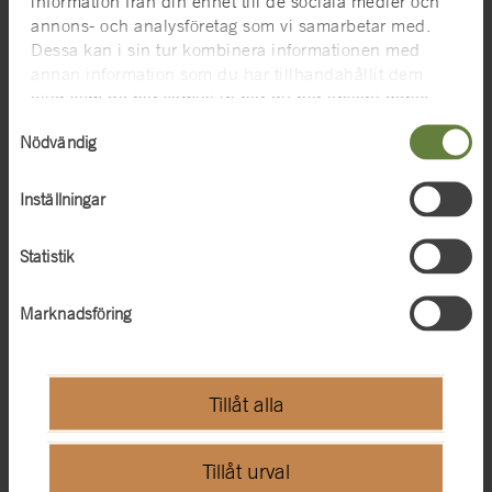
information från din enhet till de sociala medier och
annons- och analysföretag som vi samarbetar med.
Vasamuseet är en del av Statens maritima museer,
Dessa kan i sin tur kombinera informationen med
tillsammans med Marinmuseum och Sjöhistoriska museet.
annan information som du har tillhandahållit dem
www.vasamuseet.se
eller som de har samlat in när du har använt deras
tjänster. För mer information, se
cookies
.
Samtyckesval
Nödvändig
Inställningar
Statistik
Marknadsföring
Tillåt alla
Tillåt urval