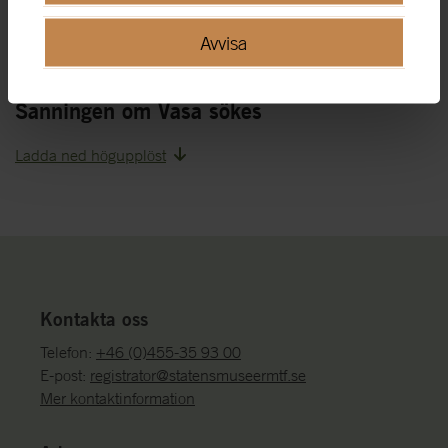
Avvisa
bild
Sanningen om Vasa sökes
Ladda ned högupplöst
Kontakta oss
Telefon:
+46 (0)455-35 93 00
E-post:
registrator@statensmuseermtf.se
Mer kontaktinformation