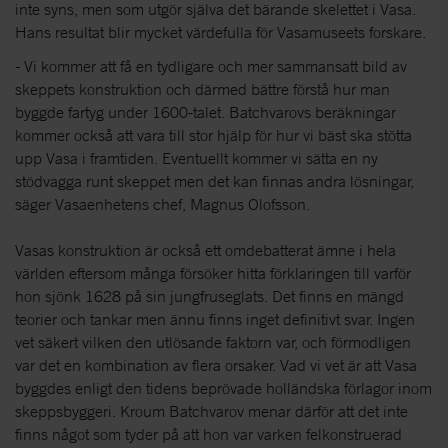
inte syns, men som utgör själva det bärande skelettet i Vasa.
Hans resultat blir mycket värdefulla för Vasamuseets forskare.
- Vi kommer att få en tydligare och mer sammansatt bild av
skeppets konstruktion och därmed bättre förstå hur man
byggde fartyg under 1600-talet. Batchvarovs beräkningar
kommer också att vara till stor hjälp för hur vi bäst ska stötta
upp Vasa i framtiden. Eventuellt kommer vi sätta en ny
stödvagga runt skeppet men det kan finnas andra lösningar,
säger Vasaenhetens chef, Magnus Olofsson.
Vasas konstruktion är också ett omdebatterat ämne i hela
världen eftersom många försöker hitta förklaringen till varför
hon sjönk 1628 på sin jungfruseglats. Det finns en mängd
teorier och tankar men ännu finns inget definitivt svar. Ingen
vet säkert vilken den utlösande faktorn var, och förmodligen
var det en kombination av flera orsaker. Vad vi vet är att Vasa
byggdes enligt den tidens beprövade holländska förlagor inom
skeppsbyggeri. Kroum Batchvarov menar därför att det inte
finns något som tyder på att hon var varken felkonstruerad