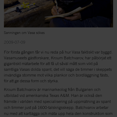
Sanningen om Vasa sökes
2009-07-09
För första gången får vi nu reda på hur Vasa faktiskt var byggd.
Vasamuseets gästforskare, Kroum Batchvarov, har påbörjat ett
gigantiskt mätarbete för att få ut såväl mått som vikt på
samtliga Vasas dolda spant, det vill säga de timmer i skeppets
invändiga stomme mot vilka plankor och bordläggning fästs,
för att ge dessa form och styrka.
Kroum Batchvarov är marinarkeolog från Bulgarien och
utbildad vid amerikanska Texas A&M. Han är också den
främste i världen med specialisering på uppmätning av spant
och timmer just på 1600-talskrigsskepp. Batchvarov arbetar
nu med att kartlägga och mäta upp hela den konstruktion som