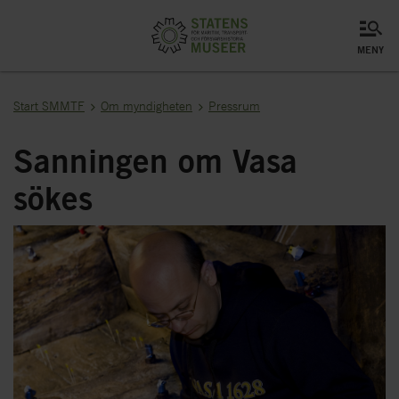
meny
Start SMMTF
Om myndigheten
Pressrum
Sanningen om Vasa
sökes