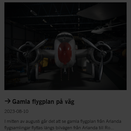
Gamla flygplan på väg
2023-08-10
I mitten av augusti går det att se gamla flygplan från Arlanda
flygsamlingar flyttas längs bilvägen från Arlanda till Ro...