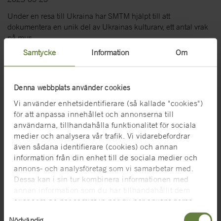
Under en resa till Ukraina har SMTM hjälpt till att
dokumentera en unik del av Ukrainas kulturarv, ett antal vrak
på mus...
Samtycke
Information
Om
Denna webbplats använder cookies
Vi använder enhetsidentifierare (så kallade "cookies")
för att anpassa innehållet och annonserna till
användarna, tillhandahålla funktionalitet för sociala
medier och analysera vår trafik. Vi vidarebefordrar
även sådana identifierare (cookies) och annan
information från din enhet till de sociala medier och
annons- och analysföretag som vi samarbetar med.
Dessa kan i sin tur kombinera informationen med
annan information som du har tillhandahållit dem
eller som de har samlat in när du har använt deras
tjänster. För mer information, se
cookies
.
Samtyckesval
Nödvändig