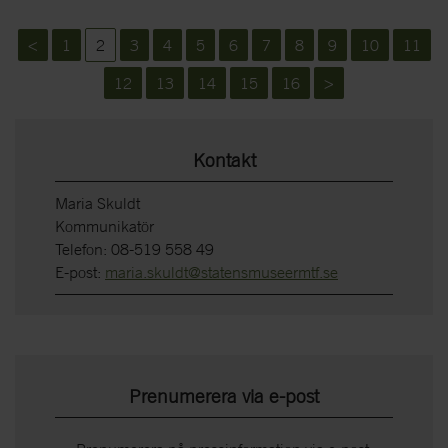
<
1
2
3
4
5
6
7
8
9
10
11
12
13
14
15
16
>
Kontakt
Maria Skuldt
Kommunikatör
Telefon: 08-519 558 49
E-post:
maria.skuldt@statensmuseermtf.se
Prenumerera via e-post