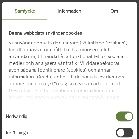
Expohuset Media AB
3 395,25
Samtycke
Information
Om
Groundfloor Studio AB
60 000
INTK BV
34 000
Denna webbplats använder cookies
Vi använder enhetsidentifierare (så kallade "cookies")
Järnvägsmusei Vänner
24 000
för att anpassa innehållet och annonserna till
användarna, tillhandahålla funktionalitet för sociala
Kungliga Automobil
5 000
medier och analysera vår trafik. Vi vidarebefordrar
Klubben Ideell förening
Senast uppdaterad 2026-06-21
även sådana identifierare (cookies) och annan
information från din enhet till de sociala medier och
Kungliga Motorbåtklubben
5 000
annons- och analysföretag som vi samarbetar med.
Ideell förening
Dessa kan i sin tur kombinera informationen med
annan information som du har tillhandahållit dem
Meta och Google ads/SEB
1 773
eller som de har samlat in när du har använt deras
Kort Bank AB
711,12
tjänster. För mer information, se
cookies
.
Samtyckesval
Kontakta oss
Nödvändig
Nordic Exhibitions & Events
2 792,46
Telefon:
+46 (0)455-35 93 00
AB
E-post:
registrator@statensmuseermtf.se
Inställningar
Mer kontaktinformation
Opusett AB
59 995