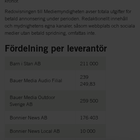
kronor.
Redovisningen till Mediemyndigheten avser totala utgifter för
betald annonsering under perioden. Redaktionellt innehåll
och mydnighetens egna kanaler, såsom webbplats och sociala
medier utan betald spridning, omfattas inte.
Fördelning per leverantör
Barn i Stan AB
211 000
239
Bauer Media Audio Filial
249,83
Bauer Media Outdoor
259 500
Sverige AB
Bonnier News AB
176 403
Bonnier News Local AB
10 000