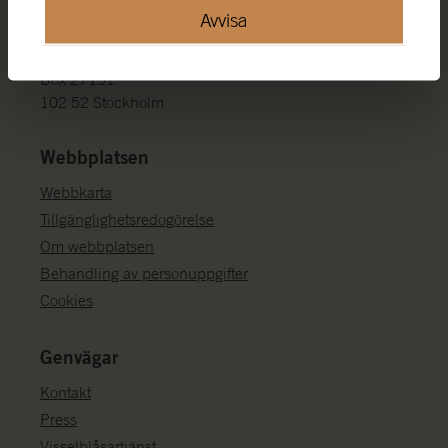
371 21 Karlskrona
Avvisa
Box 27131
102 52 Stockholm
Webbplatsen
Webbkarta
Tillgänglighetsredogörelse
Om webbplatsen
Behandling av personuppgifter
Cookies
Genvägar
Kontakt
Press
Visselblåsartjänst