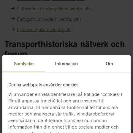
Sjöhistoriskt forum (extern webbplats)
Fartygsforum (extern webbplats)
Fyrforum (extern webbplats)
Transporthistoriska nätverk och
forum
Samtycke
Information
Om
Järnvägmuseet är med i branchdagar för järnvägshistoriska
aktörer och Järnvägsmuseets vänförening arrangerar
järnvägshistoriska dagar, ofta på Järnvägsmuseet, med stöd av
Denna webbplats använder cookies
SMMTF.
Vi använder enhetsidentifierare (så kallade "cookies")
Det finns ett nätverk för forskare inom det transporthistoriska
för att anpassa innehållet och annonserna till
forskningsområdet.
användarna, tillhandahålla funktionalitet för sociala
SMMTF erbjuder också lokaler och är adjungerade när
medier och analysera vår trafik. Vi vidarebefordrar
även sådana identifierare (cookies) och annan
organisationer inom Transporthistoriskt nätverk har sina
information från din enhet till de sociala medier och
ordförandemöten.