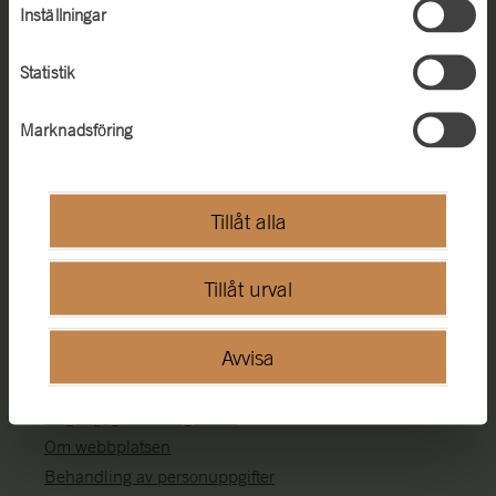
Inställningar
Telefon:
+46 (0)455-35 93 00
E-post:
registrator@statensmuseermtf.se
Mer kontaktinformation
Statistik
Adress
Marknadsföring
Box 48
371 21 Karlskrona
Tillåt alla
Box 27131
Tillåt urval
102 52 Stockholm
Webbplatsen
Avvisa
Webbkarta
Tillgänglighetsredogörelse
Om webbplatsen
Behandling av personuppgifter