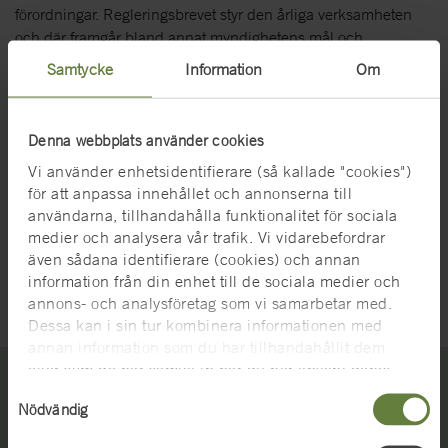
förordningar. Regleringsbrevet styr den årliga verksamheten
och där framgår bland annat myndighetens mål och
återrapporteringskrav, finansiering och utbetalningsplan.
Samtycke
Information
Om
Förordning (2025:1519) med instruktion för Statens
museer för maritim-, transport- och försvarshistoria (extern
Denna webbplats använder cookies
webbplats)
Vi använder enhetsidentifierare (så kallade "cookies")
Regleringsbrev för budgetåret 2026 avseende Statens
för att anpassa innehållet och annonserna till
museer för maritim-, transport- och försvarshistoria (extern
användarna, tillhandahålla funktionalitet för sociala
webbplats)
medier och analysera vår trafik. Vi vidarebefordrar
även sådana identifierare (cookies) och annan
information från din enhet till de sociala medier och
Senast uppdaterad 2026-01-30
annons- och analysföretag som vi samarbetar med.
Dessa kan i sin tur kombinera informationen med
annan information som du har tillhandahållit dem
eller som de har samlat in när du har använt deras
tjänster. För mer information, se
cookies
.
Samtyckesval
Nödvändig
Kontakta oss