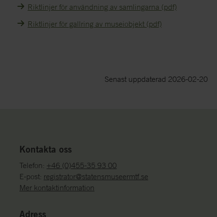
Riktlinjer för användning av samlingarna (pdf)
Riktlinjer för gallring av museiobjekt (pdf)
Senast uppdaterad 2026-02-20
Kontakta oss
Telefon:
+46 (0)455-35 93 00
E-post:
registrator@statensmuseermtf.se
Mer kontaktinformation
Adress