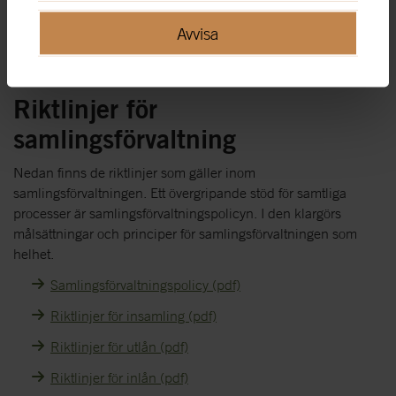
Ansökan om utlån ställs till registrator via e-post. Om möjligt,
Avvisa
vänligen skriv i ämnesraden vilket museum det gäller.
E-post:
registrator@statensmuseermtf.se
Riktlinjer för
samlingsförvaltning
Nedan finns de riktlinjer som gäller inom
samlingsförvaltningen. Ett övergripande stöd för samtliga
processer är samlingsförvaltningspolicyn. I den klargörs
målsättningar och principer för samlingsförvaltningen som
helhet.
Samlingsförvaltningspolicy (pdf)
Riktlinjer för insamling (pdf)
Riktlinjer för utlån (pdf)
Riktlinjer för inlån (pdf)