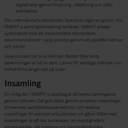
digitalt eller genom forskning, utställning och utlån
exempelvis.
Den internationella standarden Spectrum utgör en grund i hur
SMMTF:s samlingsförvaltning hanteras. SMMTF arbetar
systematiskt med att implementera standardens
rekommendationer i varje process genom att upprätta riktlinjer
och rutiner.
Varje process har sina riktlinjer. Nedan följer korta
beskrivningar av två av dem. Länkar till samtliga riktlinjer i sin
helhet finns längst ned på sidan.
Insamling
En viktig del i SMMTF:s uppdrag är att berika samlingarna
genom nyförvärv. Det görs både genom proaktiva insamlingar,
till exempel samtidsdokumentationer, och reaktiva
insamlingar, till exempel erbjudanden om gåvor. Målet med
insamlingen är att öka kunskapen om myndighetens
ämnesområde: det maritima och transporthistoriska