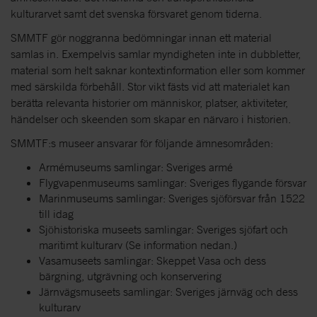
kulturarvet samt det svenska försvaret genom tiderna.
SMMTF gör noggranna bedömningar innan ett material
samlas in. Exempelvis samlar myndigheten inte in dubbletter,
material som helt saknar kontextinformation eller som kommer
med särskilda förbehåll. Stor vikt fästs vid att materialet kan
berätta relevanta historier om människor, platser, aktiviteter,
händelser och skeenden som skapar en närvaro i historien.
SMMTF:s museer ansvarar för följande ämnesområden:
Armémuseums samlingar: Sveriges armé
Flygvapenmuseums samlingar: Sveriges flygande försvar
Marinmuseums samlingar: Sveriges sjöförsvar från 1522
till idag
Sjöhistoriska museets samlingar: Sveriges sjöfart och
maritimt kulturarv (Se information nedan.)
Vasamuseets samlingar: Skeppet Vasa och dess
bärgning, utgrävning och konservering
Järnvägsmuseets samlingar: Sveriges järnväg och dess
kulturarv