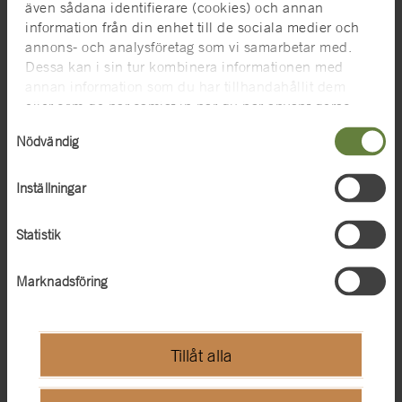
även sådana identifierare (cookies) och annan
Den 4 mars öppnar utställningen James Cameron –
information från din enhet till de sociala medier och
annons- och analysföretag som vi samarbetar med.
Challenging the Deep på Vasamuseet.
Dessa kan i sin tur kombinera informationen med
annan information som du har tillhandahållit dem
eller som de har samlat in när du har använt deras
tjänster. För mer information, se
cookies
.
Samtyckesval
Nödvändig
Inställningar
Statistik
Marknadsföring
Tillåt alla