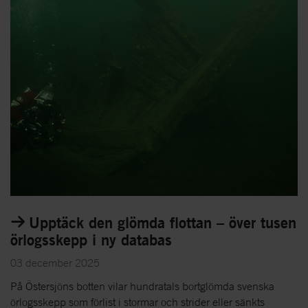
Upptäck den glömda flottan – över tusen
örlogsskepp i ny databas
03 december 2025
På Östersjöns botten vilar hundratals bortglömda svenska
örlogsskepp som förlist i stormar och strider eller sänkts