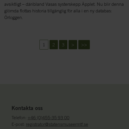
avsiktligt – däribland Vasas systerskepp Äpplet. Nu blir denna
glömda flottas historia tillgänglig för alla i en ny databas:
Örloggen.
1
2
3
>
>>
Kontakta oss
Telefon:
+46 (0)455-35 93 00
E-post:
registrator@statensmuseermtf.se