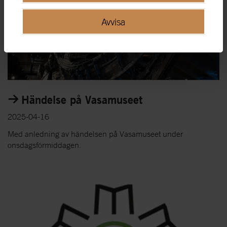
Avvisa
Händelse på Vasamuseet
2025-04-16
Med anledning av händelsen på Vasamuseet under
onsdagsförmiddagen.