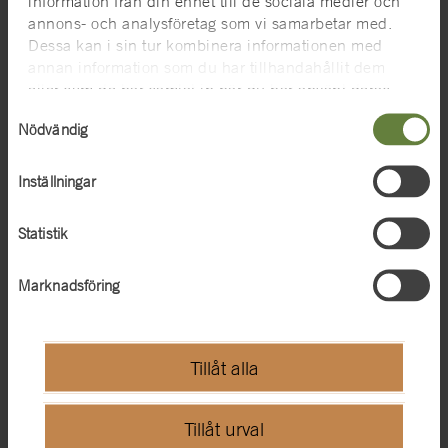
information från din enhet till de sociala medier och
annons- och analysföretag som vi samarbetar med.
Dessa kan i sin tur kombinera informationen med
annan information som du har tillhandahållit dem
eller som de har samlat in när du har använt deras
tjänster. För mer information, se
cookies
.
Samtyckesval
Nödvändig
SFHM inordnas i SMTM
Inställningar
2025-07-03
Regeringen har den 3 juli beslutat att ge Statens maritima och
Statistik
transporthistoriska museer (SMTM) i uppdrag att förbereda...
Marknadsföring
Tillåt alla
Tillåt urval