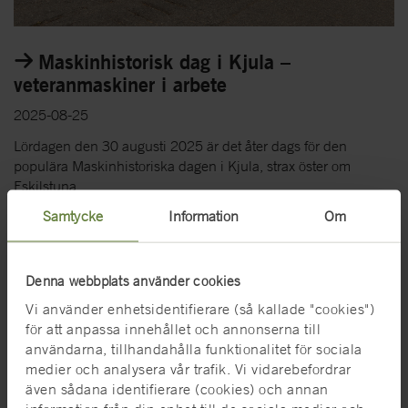
Maskinhistorisk dag i Kjula –
veteranmaskiner i arbete
2025-08-25
Lördagen den 30 augusti 2025 är det åter dags för den
populära Maskinhistoriska dagen i Kjula, strax öster om
Eskilstuna...
Samtycke
Information
Om
Denna webbplats använder cookies
Vi använder enhetsidentifierare (så kallade "cookies")
för att anpassa innehållet och annonserna till
användarna, tillhandahålla funktionalitet för sociala
medier och analysera vår trafik. Vi vidarebefordrar
även sådana identifierare (cookies) och annan