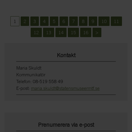
1
2
3
4
5
6
7
8
9
10
11
12
13
14
15
16
>
Kontakt
Maria Skuldt
Kommunikatör
Telefon: 08-519 558 49
E-post:
maria.skuldt@statensmuseermtf.se
Prenumerera via e-post